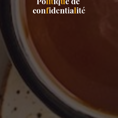
P
o
l
i
t
i
q
u
e
d
e
c
o
n
f
i
d
e
n
t
i
a
l
i
t
é