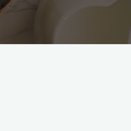
Non classé
Laisser un commentaire
Bonjour tout le monde !
Clémentine
10 octobre 2024
Bienvenue sur WordPress. Ceci est votre premier
article. Modifiez-le ou supprimez-le, puis commencez
à écrire !
"Bonjour
Read more
tout